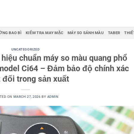
ỜNG BAO BÌ
KIỂM TRA MAY MẶC
MÁY SO SÁNH MÀU
TABER
THIẾ
UNCATEGORIZED
 hiệu chuẩn máy so màu quang phổ
 model Ci64 – Đảm bảo độ chính xác
t đối trong sản xuất
TED ON
MARCH 27, 2026
BY
ADMIN