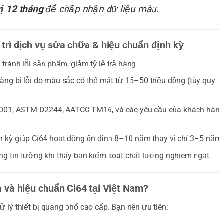
rị 12 tháng
để chấp nhận dữ liệu màu.
y trì dịch vụ sửa chữa & hiệu chuẩn định kỳ
tránh lỗi sản phẩm, giảm tỷ lệ trả hàng
àng bị lỗi do màu sắc có thể mất từ 15–50 triệu đồng (tùy quy
001, ASTM D2244, AATCC TM16, và các yêu cầu của khách hà
nh kỳ giúp Ci64 hoạt động ổn định 8–10 năm thay vì chỉ 3–5 nă
g tin tưởng khi thấy bạn kiểm soát chất lượng nghiêm ngặt
 và hiệu chuẩn Ci64 tại Việt Nam?
 lý thiết bị quang phổ cao cấp. Bạn nên ưu tiên: