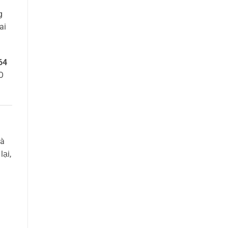
g
ai
64
O
và
lại,