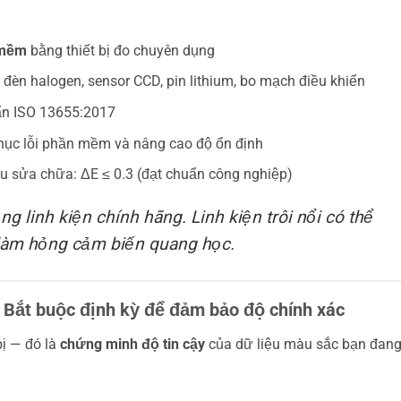
 mềm
bằng thiết bị đo chuyên dụng
: đèn halogen, sensor CCD, pin lithium, bo mạch điều khiển
ẩn ISO 13655:2017
hục lỗi phần mềm và nâng cao độ ổn định
u sửa chữa: ΔE ≤ 0.3 (đạt chuẩn công nghiệp)
ng linh kiện chính hãng. Linh kiện trôi nổi có thể
í làm hỏng cảm biến quang học.
 Bắt buộc định kỳ để đảm bảo độ chính xác
bị — đó là
chứng minh độ tin cậy
của dữ liệu màu sắc bạn đan