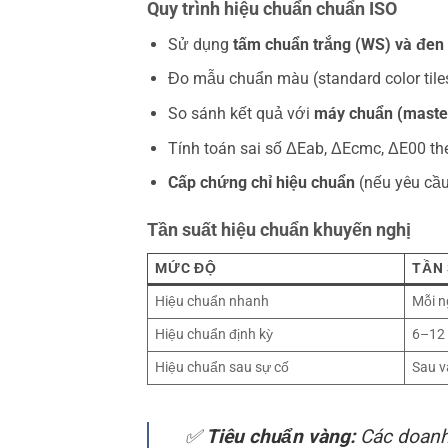
Quy trình hiệu chuẩn chuẩn ISO
Sử dụng
tấm chuẩn trắng (WS) và đen
Đo mẫu chuẩn màu (standard color tiles)
So sánh kết quả với
máy chuẩn (master
Tính toán sai số ΔEab, ΔEcmc, ΔE00 th
Cấp chứng chỉ hiệu chuẩn
(nếu yêu cầu
Tần suất hiệu chuẩn khuyến nghị
MỨC ĐỘ
TẦN
Hiệu chuẩn nhanh
Mỗi n
Hiệu chuẩn định kỳ
6–12
Hiệu chuẩn sau sự cố
Sau v
✅
Tiêu chuẩn vàng:
Các doanh