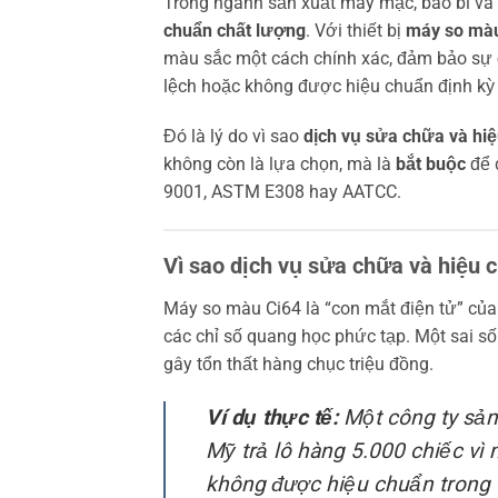
Trong ngành sản xuất may mặc, bao bì và
chuẩn chất lượng
. Với thiết bị
máy so màu
màu sắc một cách chính xác, đảm bảo sự đồ
lệch hoặc không được hiệu chuẩn định kỳ 
Đó là lý do vì sao
dịch vụ sửa chữa và hi
không còn là lựa chọn, mà là
bắt buộc
để 
9001, ASTM E308 hay AATCC.
Vì sao dịch vụ sửa chữa và hiệu 
Máy so màu Ci64 là “con mắt điện tử” củ
các chỉ số quang học phức tạp. Một sai số n
gây tổn thất hàng chục triệu đồng.
Ví dụ thực tế:
Một công ty sản
Mỹ trả lô hàng 5.000 chiếc v
không được hiệu chuẩn trong 1