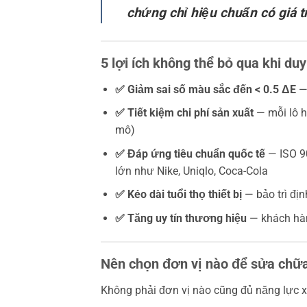
chứng chỉ hiệu chuẩn có giá t
5 lợi ích không thể bỏ qua khi du
✅ Giảm sai số màu sắc đến < 0.5 ΔE
— 
✅ Tiết kiệm chi phí sản xuất
— mỗi lô h
mô)
✅ Đáp ứng tiêu chuẩn quốc tế
— ISO 9
lớn như Nike, Uniqlo, Coca-Cola
✅ Kéo dài tuổi thọ thiết bị
— bảo trì đị
✅ Tăng uy tín thương hiệu
— khách hàn
Nên chọn đơn vị nào để sửa chữa
Không phải đơn vị nào cũng đủ năng lực xử