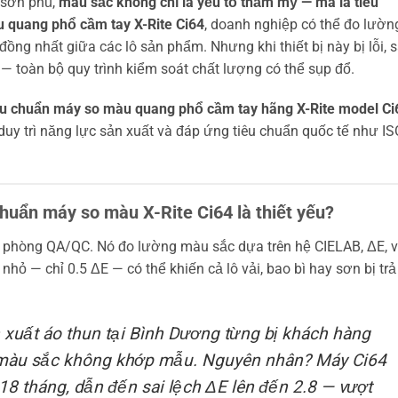
 sơn phủ,
màu sắc không chỉ là yếu tố thẩm mỹ — mà là tiêu
 quang phổ cầm tay X-Rite Ci64
, doanh nghiệp có thể đo lườn
ng nhất giữa các lô sản phẩm. Nhưng khi thiết bị này bị lỗi, s
— toàn bộ quy trình kiểm soát chất lượng có thể sụp đổ.
ệu chuẩn máy so màu quang phổ cầm tay hãng X-Rite model Ci
duy trì năng lực sản xuất và đáp ứng tiêu chuẩn quốc tế như IS
chuẩn máy so màu X-Rite Ci64 là thiết yếu?
a phòng QA/QC. Nó đo lường màu sắc dựa trên hệ CIELAB, ΔE, 
hỏ — chỉ 0.5 ΔE — có thể khiến cả lô vải, bao bì hay sơn bị trả 
 xuất áo thun tại Bình Dương từng bị khách hàng
ì màu sắc không khớp mẫu. Nguyên nhân? Máy Ci64
8 tháng, dẫn đến sai lệch ΔE lên đến 2.8 — vượt