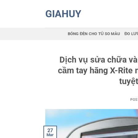
Skip
GIAHUY
to
content
BÓNG ĐÈN CHO TỦ SO MÀU
ĐO LƯ
Dịch vụ sửa chữa và
cầm tay hãng X-Rite
tuyệ
POS
27
Mar