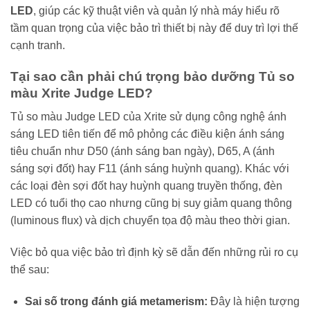
LED
, giúp các kỹ thuật viên và quản lý nhà máy hiểu rõ
tầm quan trọng của việc bảo trì thiết bị này để duy trì lợi thế
cạnh tranh.
Tại sao cần phải chú trọng bảo dưỡng Tủ so
màu Xrite Judge LED?
Tủ so màu Judge LED của Xrite sử dụng công nghệ ánh
sáng LED tiên tiến để mô phỏng các điều kiện ánh sáng
tiêu chuẩn như D50 (ánh sáng ban ngày), D65, A (ánh
sáng sợi đốt) hay F11 (ánh sáng huỳnh quang). Khác với
các loại đèn sợi đốt hay huỳnh quang truyền thống, đèn
LED có tuổi thọ cao nhưng cũng bị suy giảm quang thông
(luminous flux) và dịch chuyển tọa độ màu theo thời gian.
Việc bỏ qua việc bảo trì định kỳ sẽ dẫn đến những rủi ro cụ
thể sau:
Sai số trong đánh giá metamerism:
Đây là hiện tượng