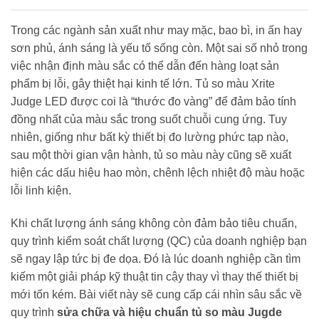
Trong các ngành sản xuất như may mặc, bao bì, in ấn hay
sơn phủ, ánh sáng là yếu tố sống còn. Một sai số nhỏ trong
việc nhận định màu sắc có thể dẫn đến hàng loạt sản
phẩm bị lỗi, gây thiệt hại kinh tế lớn. Tủ so màu Xrite
Judge LED được coi là “thước đo vàng” để đảm bảo tính
đồng nhất của màu sắc trong suốt chuỗi cung ứng. Tuy
nhiên, giống như bất kỳ thiết bị đo lường phức tạp nào,
sau một thời gian vận hành, tủ so màu này cũng sẽ xuất
hiện các dấu hiệu hao mòn, chênh lệch nhiệt độ màu hoặc
lỗi linh kiện.
Khi chất lượng ánh sáng không còn đảm bảo tiêu chuẩn,
quy trình kiểm soát chất lượng (QC) của doanh nghiệp bạn
sẽ ngay lập tức bị đe dọa. Đó là lúc doanh nghiệp cần tìm
kiếm một giải pháp kỹ thuật tin cậy thay vì thay thế thiết bị
mới tốn kém. Bài viết này sẽ cung cấp cái nhìn sâu sắc về
quy trình
sửa chữa và hiệu chuẩn tủ so màu Jugde