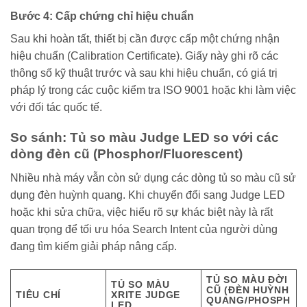
Bước 4: Cấp chứng chỉ hiệu chuẩn
Sau khi hoàn tất, thiết bị cần được cấp một chứng nhận
hiệu chuẩn (Calibration Certificate). Giấy này ghi rõ các
thông số kỹ thuật trước và sau khi hiệu chuẩn, có giá trị
pháp lý trong các cuộc kiểm tra ISO 9001 hoặc khi làm việc
với đối tác quốc tế.
So sánh: Tủ so màu Judge LED so với các
dòng đèn cũ (Phosphor/Fluorescent)
Nhiều nhà máy vẫn còn sử dụng các dòng tủ so màu cũ sử
dụng đèn huỳnh quang. Khi chuyển đổi sang Judge LED
hoặc khi sửa chữa, việc hiểu rõ sự khác biệt này là rất
quan trọng để tối ưu hóa Search Intent của người dùng
đang tìm kiếm giải pháp nâng cấp.
TỦ SO MÀU ĐỜI
TỦ SO MÀU
CŨ (ĐÈN HUỲNH
TIÊU CHÍ
XRITE JUDGE
QUANG/PHOSPH
LED