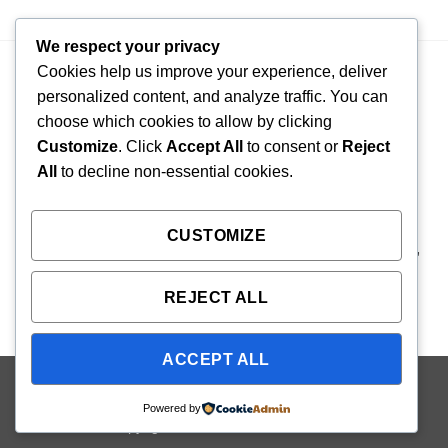
We respect your privacy
Cookies help us improve your experience, deliver
personalized content, and analyze traffic. You can
choose which cookies to allow by clicking
Sale Engineer : NGUYỄN VŨ GIA HUY – 090 819 5875
Customize
. Click
Accept All
to consent or
Reject
Email báo giá và tư vấn : congnghegiahuy@gmail.com
All
to decline non-essential cookies.
CÔNG TY TNHH CÔNG NGHỆ DỊCH VỤ GIA HUY
CUSTOMIZE
Địa chỉ : Số 1, Đường N5(Khu nhà vườn liền kề Ba Son),
Khu phố Phước Hiệp, Phường Long Phước, TP Hồ Chí
REJECT ALL
Minh, Việt Nam
ACCEPT ALL
Visa
PayPal
Stripe
MasterCard
Cash
Powered by
On
Copyright 2026 ©
Flatsome Theme
Delivery