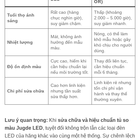
OR)
Rất cao (hàng
Thấp (khoảng
Tuổi thọ ánh
chục nghìn giờ),
2.000 – 5.000 giờ),
sáng
suy giảm chậm.
suy giảm nhanh.
Nóng, có thể làm
Mát, không ảnh
khô mẫu hoặc gây
Nhiệt lượng
hưởng đến mẫu
khó chịu cho người
màu.
dùng.
Cực cao, hiếm khi
Thay đổi liên tục,
Độ ổn định màu
cần hiệu chuẩn lại
cần hiệu chuẩn
nếu môi trường tốt.
mỗi 6 tháng.
Linh kiện rẻ nhưng
Cao hơn linh kiện
tốn chi phí vận
Chi phí sửa chữa
nhưng tần suất
hành và thay thế
sửa thấp hơn.
thường xuyên.
Lưu ý quan trọng:
Khi
sửa chữa và hiệu chuẩn tủ so
màu Jugde LED
, tuyệt đối không trộn lẫn các loại đèn
LED của hãng khác vào cùng một hệ thống. Sự chênh lệch