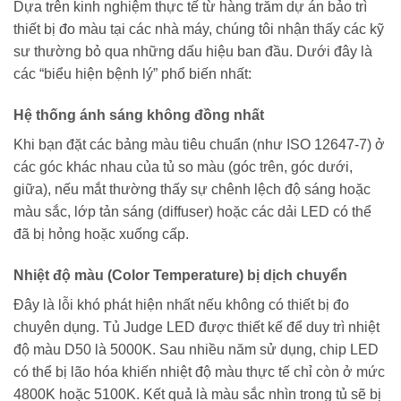
Dựa trên kinh nghiệm thực tế từ hàng trăm dự án bảo trì
thiết bị đo màu tại các nhà máy, chúng tôi nhận thấy các kỹ
sư thường bỏ qua những dấu hiệu ban đầu. Dưới đây là
các “biểu hiện bệnh lý” phổ biến nhất:
Hệ thống ánh sáng không đồng nhất
Khi bạn đặt các bảng màu tiêu chuẩn (như ISO 12647-7) ở
các góc khác nhau của tủ so màu (góc trên, góc dưới,
giữa), nếu mắt thường thấy sự chênh lệch độ sáng hoặc
màu sắc, lớp tản sáng (diffuser) hoặc các dải LED có thể
đã bị hỏng hoặc xuống cấp.
Nhiệt độ màu (Color Temperature) bị dịch chuyển
Đây là lỗi khó phát hiện nhất nếu không có thiết bị đo
chuyên dụng. Tủ Judge LED được thiết kế để duy trì nhiệt
độ màu D50 là 5000K. Sau nhiều năm sử dụng, chip LED
có thể bị lão hóa khiến nhiệt độ màu thực tế chỉ còn ở mức
4800K hoặc 5100K. Kết quả là màu sắc nhìn trong tủ sẽ bị