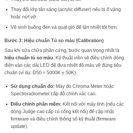
Thay đổi lớp tản sáng (acrylic diffuser) nếu bị ố vàng
hoặc nứt vỡ.
Vệ sinh buồng đèn và quạt gió để tản nhiệt tốt hơn.
Bước 3: Hiệu chuẩn Tủ so màu (Calibration)
Sau khi sửa chữa phần cứng, bước quan trọng nhất là
hiệu chuẩn tủ so màu
. Kỹ thuật viên sẽ điều chỉnh dòng
điện vào các dải LED để đưa nhiệt độ màu về đúng tiêu
chuẩn (ví dụ: D50 = 5000K ± 50K).
Sử dụng chuẩn đo:
Máy đo Chroma Meter hoặc
Spectroradiometer cấp độ chính xác cao.
Điều chỉnh phần mềm:
Kết nối với máy tính (nếu các
dòng Judge cao cấp có cổng kết nối) để cập nhật
firmware và điều chỉnh thông số kỹ thuật (firmware
update).