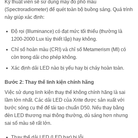
Kỹ thuật viên sẽ sử dụng máy đo phổ màu
(Spectroradiometer) để quét toàn bộ buồng sáng. Quá trình
này giúp xác định:
Độ rọi (Illuminance) có đạt mức tối thiểu (thường là
1200-2000 Lux tùy thiết lập) hay không.
Chỉ số hoàn màu (CRI) và chỉ số Metamerism (MI) có
còn trong dải cho phép không.
Xác định dải LED nào bị yếu hay bị cháy hoàn toàn.
Bước 2: Thay thế linh kiện chính hãng
Việc sử dụng linh kiện thay thế không chính hãng là sai
lầm lớn nhất. Các dải LED của Xrite được sản xuất với
bước sóng cụ thể để tái tạo chuẩn D50. Nếu thay bằng
đèn LED thương mại thông thường, dù sáng hơn nhưng
sai số màu sẽ rất lớn.
Thay thế dải LED (LED bar) bị lỗi.