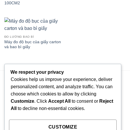
100CM2
ĐO LƯỜNG BAO BÌ
Máy đo độ bục của giấy carton
và bao bì giấy
We respect your privacy
Cookies help us improve your experience, deliver
personalized content, and analyze traffic. You can
choose which cookies to allow by clicking
Sale Engineer : NGUYỄN VŨ GIA HUY – 090 819 5875
Customize
. Click
Accept All
to consent or
Reject
Email báo giá và tư vấn : congnghegiahuy@gmail.com
All
to decline non-essential cookies.
CÔNG TY TNHH CÔNG NGHỆ DỊCH VỤ GIA HUY
CUSTOMIZE