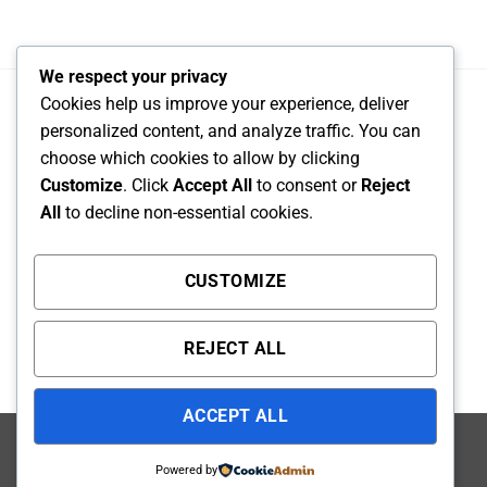
We respect your privacy
Cookies help us improve your experience, deliver
personalized content, and analyze traffic. You can
choose which cookies to allow by clicking
Sale Engineer : NGUYỄN VŨ GIA HUY – 090 819 5875
Customize
. Click
Accept All
to consent or
Reject
Email báo giá và tư vấn : congnghegiahuy@gmail.com
All
to decline non-essential cookies.
CÔNG TY TNHH CÔNG NGHỆ DỊCH VỤ GIA HUY
CUSTOMIZE
Địa chỉ : Số 1, Đường N5(Khu nhà vườn liền kề Ba Son),
Khu phố Phước Hiệp, Phường Long Phước, TP Hồ Chí
REJECT ALL
Minh, Việt Nam
ACCEPT ALL
Visa
PayPal
Stripe
MasterCard
Cash
Powered by
On