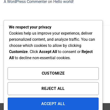
A WordPress Commenter
on
Hello world!
We respect your privacy
Cookies help us improve your experience, deliver
personalized content, and analyze traffic. You can
choose which cookies to allow by clicking
Sale Engineer : NGUYỄN VŨ GIA HUY – 090 819 5875
Customize
. Click
Accept All
to consent or
Reject
Email báo giá và tư vấn : congnghegiahuy@gmail.com
All
to decline non-essential cookies.
CÔNG TY TNHH CÔNG NGHỆ DỊCH VỤ GIA HUY
CUSTOMIZE
Địa chỉ : Số 1, Đường N5(Khu nhà vườn liền kề Ba Son),
Khu phố Phước Hiệp, Phường Long Phước, TP Hồ Chí
REJECT ALL
Minh, Việt Nam
ACCEPT ALL