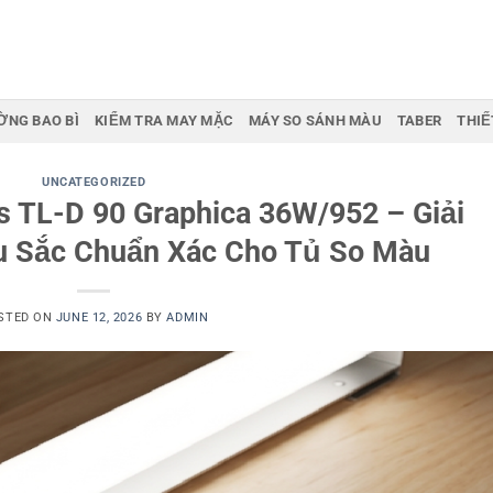
ỜNG BAO BÌ
KIỂM TRA MAY MẶC
MÁY SO SÁNH MÀU
TABER
THIẾ
UNCATEGORIZED
s TL-D 90 Graphica 36W/952 – Giải
u Sắc Chuẩn Xác Cho Tủ So Màu
STED ON
JUNE 12, 2026
BY
ADMIN