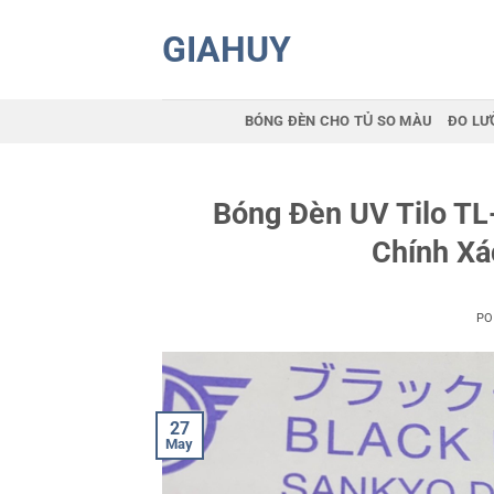
Skip
GIAHUY
to
content
BÓNG ĐÈN CHO TỦ SO MÀU
ĐO LƯ
Bóng Đèn UV Tilo TL
Chính Xá
PO
27
May