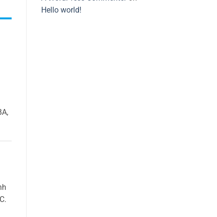
Hello world!
BA,
nh
C.