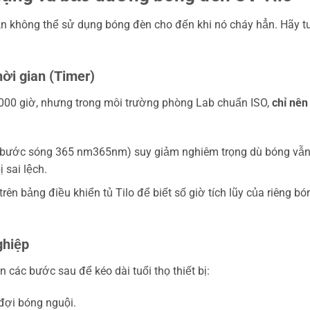
ạn không thể sử dụng bóng đèn cho đến khi nó cháy hẳn. Hãy t
hời gian (Timer)
2.000 giờ, nhưng trong môi trường phòng Lab chuẩn ISO,
chỉ nên
 (bước sóng
365 nm
365nm) suy giảm nghiêm trọng dù bóng vẫ
 sai lệch.
ên bảng điều khiển tủ Tilo để biết số giờ tích lũy của riêng bó
ghiệp
 các bước sau để kéo dài tuổi thọ thiết bị:
đợi bóng nguội.