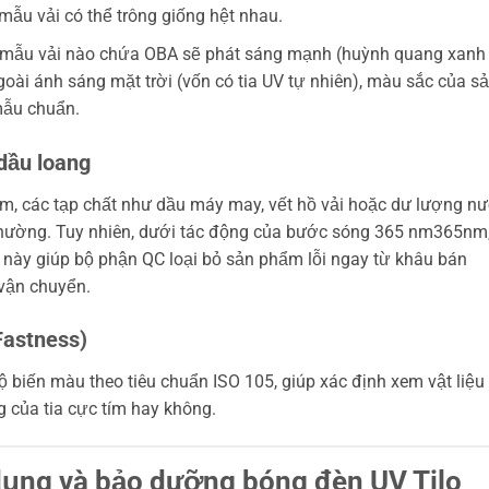
ẫu vải có thể trông giống hệt nhau.
o, mẫu vải nào chứa OBA sẽ phát sáng mạnh (huỳnh quang xanh
goài ánh sáng mặt trời (vốn có tia UV tự nhiên), màu sắc của s
mẫu chuẩn.
 dầu loang
, các tạp chất như dầu máy may, vết hồ vải hoặc dư lượng n
thường. Tuy nhiên, dưới tác động của bước sóng
365 nm
365nm
u này giúp bộ phận QC loại bỏ sản phẩm lỗi ngay từ khâu bán
 vận chuyển.
Fastness)
 biến màu theo tiêu chuẩn ISO 105, giúp xác định xem vật liệu
g của tia cực tím hay không.
 dụng và bảo dưỡng bóng đèn UV Tilo