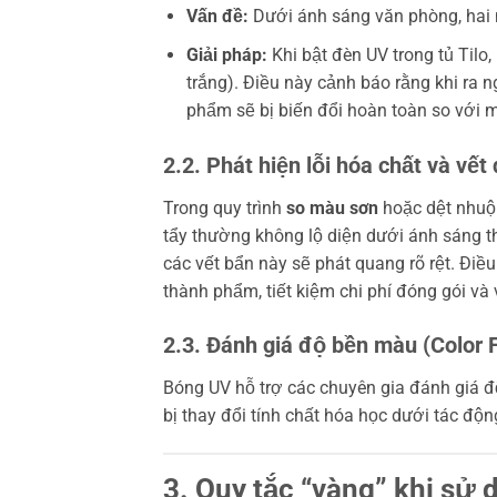
Vấn đề:
Dưới ánh sáng văn phòng, hai m
Giải pháp:
Khi bật đèn UV trong tủ Til
trắng). Điều này cảnh báo rằng khi ra n
phẩm sẽ bị biến đổi hoàn toàn so với 
2.2. Phát hiện lỗi hóa chất và vết
Trong quy trình
so màu sơn
hoặc dệt nhuộm
tẩy thường không lộ diện dưới ánh sáng 
các vết bẩn này sẽ phát quang rõ rệt. Điề
thành phẩm, tiết kiệm chi phí đóng gói và
2.3. Đánh giá độ bền màu (Color 
Bóng UV hỗ trợ các chuyên gia đánh giá độ
bị thay đổi tính chất hóa học dưới tác độn
3. Quy tắc “vàng” khi sử