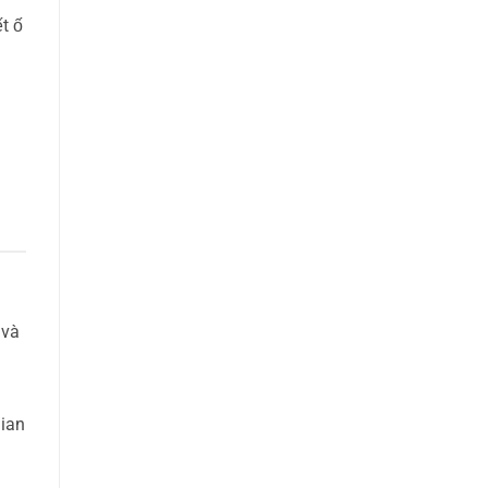
t ố
 và
gian