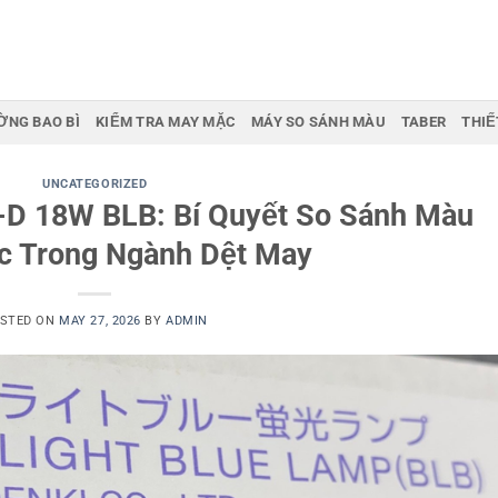
ỜNG BAO BÌ
KIỂM TRA MAY MẶC
MÁY SO SÁNH MÀU
TABER
THIẾ
UNCATEGORIZED
-D 18W BLB: Bí Quyết So Sánh Màu
c Trong Ngành Dệt May
STED ON
MAY 27, 2026
BY
ADMIN