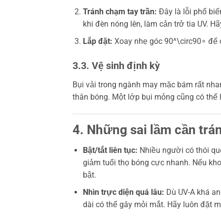
Tránh chạm tay trần:
Đây là lỗi phổ biế
khi đèn nóng lên, làm cản trở tia UV. H
Lắp đặt:
Xoay nhẹ góc
90^\circ
90∘ để 
3.3. Vệ sinh định kỳ
Bụi vải trong ngành may mặc bám rất nhan
thân bóng. Một lớp bụi mỏng cũng có thể 
4. Những sai lầm cần trá
Bật/tắt liên tục:
Nhiều người có thói qu
giảm tuổi thọ bóng cực nhanh. Nếu kho
bật.
Nhìn trực diện quá lâu:
Dù UV-A khá an 
dài có thể gây mỏi mắt. Hãy luôn đặt 