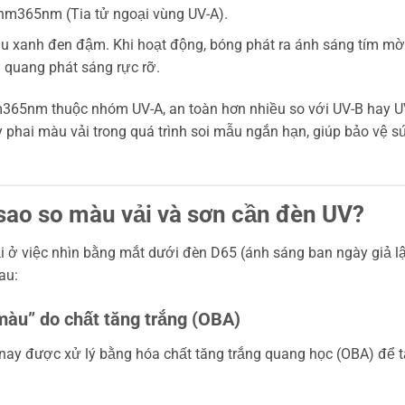
 nm
365nm (Tia tử ngoại vùng UV-A).
u xanh đen đậm. Khi hoạt động, bóng phát ra ánh sáng tím mờ
 quang phát sáng rực rỡ.
m
365nm thuộc nhóm UV-A, an toàn hơn nhiều so với UV-B hay U
 phai màu vải trong quá trình soi mẫu ngắn hạn, giúp bảo vệ s
 sao so màu vải và sơn cần đèn UV?
i ở việc nhìn bằng mắt dưới đèn D65 (ánh sáng ban ngày giả lậ
au:
màu” do chất tăng trắng (OBA)
n nay được xử lý bằng hóa chất tăng trắng quang học (OBA) để 