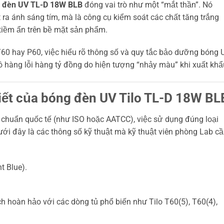
 đèn UV TL-D 18W BLB
đóng vai trò như một “mắt thần”. Nó
ra ánh sáng tím, mà là công cụ kiểm soát các chất tăng trắng
tiềm ẩn trên bề mặt sản phẩm.
60 hay P60, việc hiểu rõ thông số và quy tắc bảo dưỡng bóng 
 hàng lỗi hàng tỷ đồng do hiện tượng “nhảy màu” khi xuất khẩ
 tiết của bóng đèn UV Tilo TL-D 18W BL
 chuẩn quốc tế (như ISO hoặc AATCC), việc sử dụng đúng loại
ưới đây là các thông số kỹ thuật mà kỹ thuật viên phòng Lab c
t Blue).
hoàn hảo với các dòng tủ phổ biến như Tilo T60(5), T60(4),