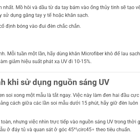
n nhất. Mồ hôi và dầu từ da tay bám vào ống thủy tinh sẽ tạo vế
ãy sử dụng găng tay y tế hoặc khăn sạch.
cố định bóng vào đui đèn chắc chắn.
h. Mỗi tuần một lần, hãy dùng khăn Microfiber khô để lau sạch
làm giảm hiệu suất phát xạ UV đi 10-15%.
nh khi sử dụng nguồn sáng UV
en soi xong một mẫu là tắt ngay. Việc này làm đen hai đầu cực
ảng cách giữa các lần soi mẫu dưới 15 phút, hãy giữ đèn luôn
toàn, nhưng việc nhìn trực tiếp vào nguồn sáng UV trong thời 
mẫu ở đáy tủ và quan sát ở góc
45^\circ
45∘ theo tiêu chuẩn.