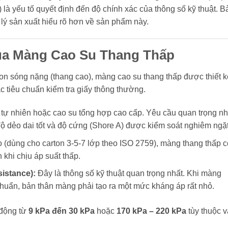
là yếu tố quyết định đến độ chính xác của thông số kỹ thuật. B
lý sản xuất hiểu rõ hơn về sản phẩm này.
Của Màng Cao Su Thang Thấp
ton sóng nặng (thang cao), màng cao su thang thấp được thiết k
c tiêu chuẩn kiểm tra giấy thông thường.
ự nhiên hoặc cao su tổng hợp cao cấp. Yêu cầu quan trọng nh
, độ dẻo dai tốt và độ cứng (Shore A) được kiểm soát nghiêm ngặt
 (dùng cho carton 3-5-7 lớp theo ISO 2759), màng thang thấp c
khi chịu áp suất thấp.
istance):
Đây là thông số kỹ thuật quan trọng nhất. Khi màng
chuẩn, bản thân màng phải tạo ra một mức kháng áp rất nhỏ.
động từ
9 kPa đến 30 kPa
hoặc
170 kPa – 220 kPa
tùy thuộc 