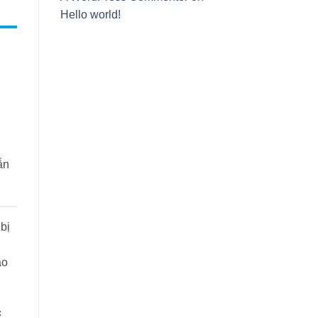
Hello world!
ẫn
 bị
ao
c