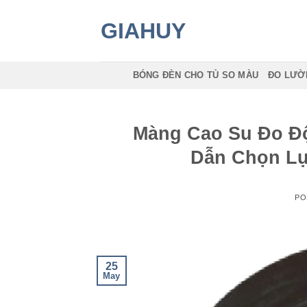
Skip
GIAHUY
to
content
BÓNG ĐÈN CHO TỦ SO MÀU
ĐO LƯỜ
Màng Cao Su Đo Đ
Dẫn Chọn L
PO
25
May