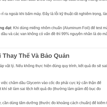
 rỉ ra ngoài khi bấm máy. Đây là lỗi kỹ thuật rất nghiêm trọng, l
ng đạt:
Khi dùng miếng nhôm chuẩn (Aluminum Foil) để test m
ra dầu và các van không có vấn đề thì 99% nguyên nhân là do m
i Thay Thế Và Bảo Quản
áp vật lý. Nếu không thực hiện đúng quy trình, kết quả đo sẽ sai
việc châm dầu Glycerin vào cốc đo phải cực kỳ cẩn thận để
t khí sẽ làm sai lệch kết quả đo (thường làm giảm độ bục đo
y, cần dùng tấm dưỡng (thước đo khoảng cách chuẩn) để kiểm t