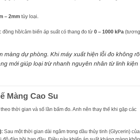
m – 2mm
tùy loại.
đồng hồ/cảm biến áp suất có thang đo từ
0 – 1000 kPa
(tươn
 màng dự phòng. Khi máy xuất hiện lỗi đo không rõ
ng mới giúp loại trừ nhanh nguyên nhân từ linh kiện
hế Màng Cao Su
heo thời gian và số lần bấm đo. Anh nên thay thế khi gặp các
):
Sau một thời gian dài ngâm trong dầu thủy tinh (Glycerin) của
đi độ đàn hồi ban đầu. Điều này khiến áp suất kháng màng khô