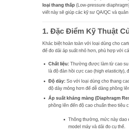
loại thang thấp
(Low-pressure diaphragm) 
viết này sẽ giúp các kỹ sư QA/QC và quản 
1. Đặc Điểm Kỹ Thuật 
Khác biệt hoàn toàn với loại dùng cho car
để đo dải áp suất nhỏ hơn, phù hợp với cá
Chất liệu:
Thường được làm từ cao su t
là độ đàn hồi cực cao (high elasticity)
Độ dày:
So với loại dùng cho thang cao
độ dày mỏng hơn để dễ dàng phồng lên 
Áp suất kháng màng (Diaphragm Res
phồng lên đến độ cao chuẩn theo tiêu 
Thông thường, mức này dao 
model máy và dải đo cụ thể.