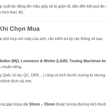
suất tác động lên mẫu giấy sẽ bị giảm đi, dẫn đến kết quả đo 
p hơn thực tế).
 Khi Chọn Mua
c
phù hợp với máy của anh, cần kiểm tra kỹ các thông số sau:
Mullen (Mỹ)
,
Lorentzen & Wettre (L&W)
,
Testing Machines In
 chuẩn riêng.
 Quốc (ví dụ: QC, DRK…) cũng có kích thước tương tự nhưng
 chênh lệch vài mm.
g gặp trong dải
50mm – 55mm
(hoặc tương đương kích thư