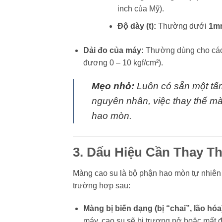
inch của Mỹ).
Độ dày (t):
Thường dưới
1m
Dải đo của máy:
Thường dùng cho các 
đương 0 – 10 kgf/cm²).
Mẹo nhỏ:
Luôn có sẵn một tấm
nguyên nhân, việc thay thế mà
hao mòn.
3. Dấu Hiệu Cần Thay T
Màng cao su là bộ phận hao mòn tự nhiên t
trường hợp sau:
Màng bị biến dạng (bị “chai”, lão hóa
máy, cao su sẽ bị trương nở hoặc mất 