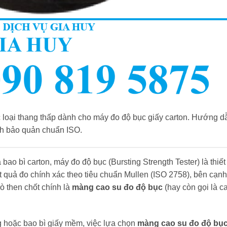
c loại thang thấp dành cho máy đo độ bục giấy carton. Hướng d
ách bảo quản chuẩn ISO.
 bao bì carton, máy đo độ bục (Bursting Strength Tester) là thiết
t quả đo chính xác theo tiêu chuẩn Mullen (ISO 2758), bên cạnh
rò then chốt chính là
màng cao su đo độ bục
(hay còn gọi là c
ng hoặc bao bì giấy mềm, việc lựa chọn
màng cao su đo độ bụ