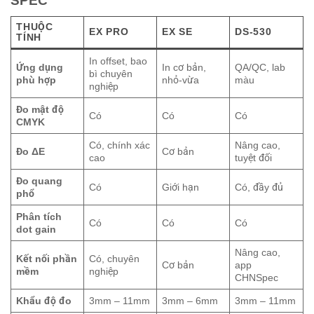
SPEC
THUỘC
EX PRO
EX SE
DS-530
TÍNH
In offset, bao
Ứng dụng
In cơ bản,
QA/QC, lab
bì chuyên
phù hợp
nhỏ-vừa
màu
nghiệp
Đo mật độ
Có
Có
Có
CMYK
Có, chính xác
Nâng cao,
Đo ΔE
Cơ bản
cao
tuyệt đối
Đo quang
Có
Giới hạn
Có, đầy đủ
phổ
Phân tích
Có
Có
Có
dot gain
Nâng cao,
Kết nối phần
Có, chuyên
Cơ bản
app
mềm
nghiệp
CHNSpec
Khẩu độ đo
3mm – 11mm
3mm – 6mm
3mm – 11mm