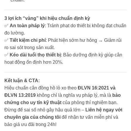
3 lợi ích “vàng” khi hiệu chuẩn định kỳ
✅
An toàn pháp lý
: Tránh phạt do thiết bị không đạt chuẩn
đo lường.
✅
Tiết kiệm chi phí
: Phát hiện sớm hư hỏng → Giảm rủi
ro sai sót trong sản xuất.
✅
Kéo dài tuổi thọ thiết bị
: Bảo dưỡng định kỳ giúp cân
hoạt động ổn định hơn 20%.
Kết luận & CTA:
Hiệu chuẩn cân đồng hồ lò xo theo
ĐLVN 16:2021 và
ĐLVN 13:2019
không chỉ là nghĩa vụ pháp lý, mà là
bảo
chứng cho uy tín kỹ thuật
của phòng thí nghiệm bạn.
Đừng để sai số nhỏ gây hậu quả lớn –
Liên hệ ngay với
chuyên gia của chúng tôi
để nhận tư vấn miễn phí và
báo giá ưu đãi trong 24h!