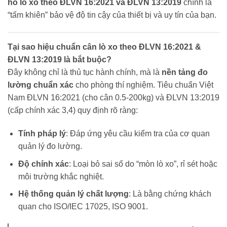
hồ lò xo theo ĐLVN 16:2021 và ĐLVN 13:2019
chính là
“tấm khiên” bảo vệ độ tin cậy của thiết bị và uy tín của bạn.
Tại sao hiệu chuẩn cân lò xo theo ĐLVN 16:2021 &
ĐLVN 13:2019 là bắt buộc?
Đây không chỉ là thủ tục hành chính, mà là
nền tảng đo
lường chuẩn xác
cho phòng thí nghiệm. Tiêu chuẩn Việt
Nam ĐLVN 16:2021 (cho cân 0.5-200kg) và ĐLVN 13:2019
(cấp chính xác 3,4) quy định rõ ràng:
Tính pháp lý
: Đáp ứng yêu cầu kiểm tra của cơ quan
quản lý đo lường.
Độ chính xác
: Loại bỏ sai số do “mòn lò xo”, rỉ sét hoặc
môi trường khắc nghiệt.
Hệ thống quản lý chất lượng
: Là bằng chứng khách
quan cho ISO/IEC 17025, ISO 9001.