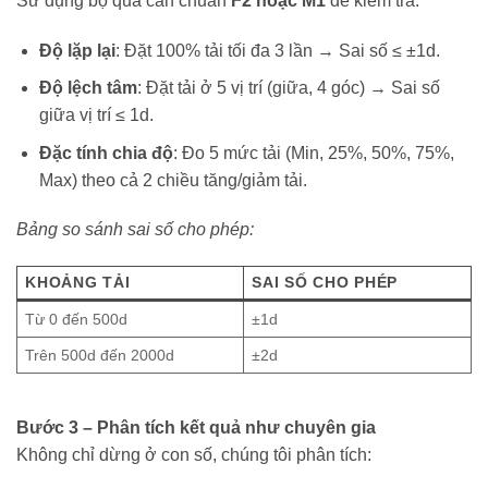
Sử dụng bộ quả cân chuẩn
F2 hoặc M1
để kiểm tra:
Độ lặp lại
: Đặt 100% tải tối đa 3 lần → Sai số ≤ ±1d.
Độ lệch tâm
: Đặt tải ở 5 vị trí (giữa, 4 góc) → Sai số
giữa vị trí ≤ 1d.
Đặc tính chia độ
: Đo 5 mức tải (Min, 25%, 50%, 75%,
Max) theo cả 2 chiều tăng/giảm tải.
Bảng so sánh sai số cho phép:
KHOẢNG TẢI
SAI SỐ CHO PHÉP
Từ 0 đến 500d
±1d
Trên 500d đến 2000d
±2d
Bước 3 – Phân tích kết quả như chuyên gia
Không chỉ dừng ở con số, chúng tôi phân tích: