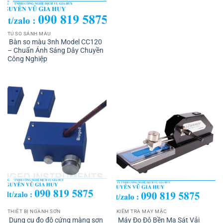
TỦ SO SÁNH MÀU
Bàn so màu 3nh Model CC120
– Chuẩn Ánh Sáng Dây Chuyền
Công Nghiệp
THIẾT BỊ NGÀNH SƠN
KIỂM TRA MAY MẶC
Dụng cụ đo độ cứng màng sơn
Máy Đo Độ Bền Ma Sát Vải