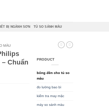
IẾT BỊ NGÀNH SƠN
TỦ SO SÁNH MÀU
SO MÀU
hilips
PRODUCT
 – Chuẩn
bóng đèn cho tủ so
màu
đo lường bao bì
kiểm tra may mặc
máy so sánh màu