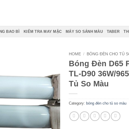
NG BAO BÌ
KIỂM TRA MAY MẶC
MÁY SO SÁNH MÀU
TABER
TH
HOME
/
BÓNG ĐÈN CHO TỦ 
Bóng Đèn D65 P
TL-D90 36W/965
Tủ So Màu
Category:
bóng đèn cho tủ so màu