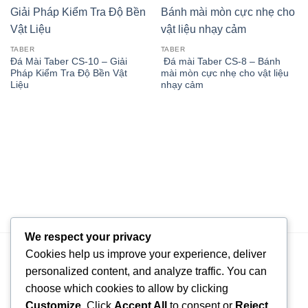
TABER
TABER
Đá Mài Taber CS-10 – Giải
Đá mài Taber CS-8 – Bánh
Pháp Kiểm Tra Độ Bền Vật
mài mòn cực nhẹ cho vật liệu
Liệu
nhạy cảm
We respect your privacy
Cookies help us improve your experience, deliver
personalized content, and analyze traffic. You can
choose which cookies to allow by clicking
Sale Engineer : NGUYỄN VŨ GIA HUY – 090 819 5875
Customize
. Click
Accept All
to consent or
Reject